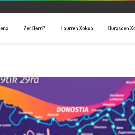
pena
Zer Berri?
Haurren Xokoa
Burasoen X