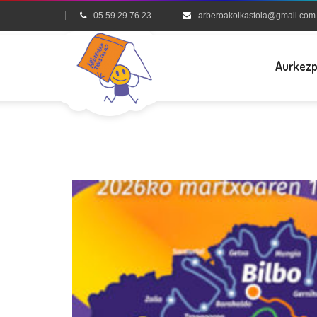
05 59 29 76 23
arberoakoikastola@gmail.com
Aurkez