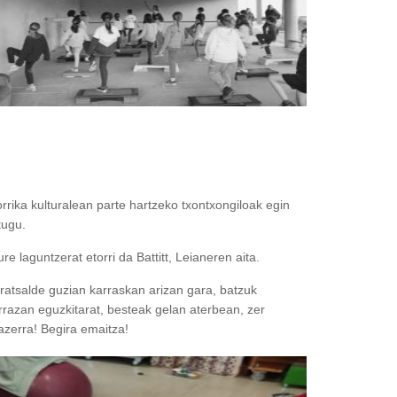
rrika kulturalean parte hartzeko txontxongiloak egin
tugu.
re laguntzerat etorri da Battitt, Leianeren aita.
ratsalde guzian karraskan arizan gara, batzuk
rrazan eguzkitarat, besteak gelan aterbean, zer
azerra! Begira emaitza!