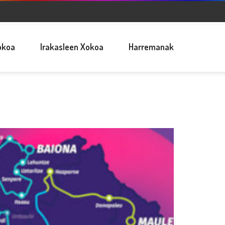
okoa
Irakasleen Xokoa
Harremanak