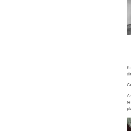
Ko
di
Gu
Ar
te
pl