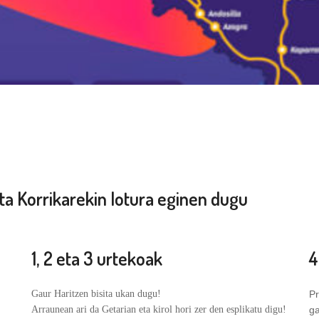
ta Korrikarekin lotura eginen dugu
1, 2 eta 3 urtekoak
4
Gaur Haritzen bisita ukan dugu!
Pr
Arraunean ari da Getarian eta kirol hori zer den esplikatu digu!
ga