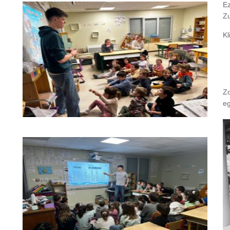
Ez
Zu
Kl
Zo
eg