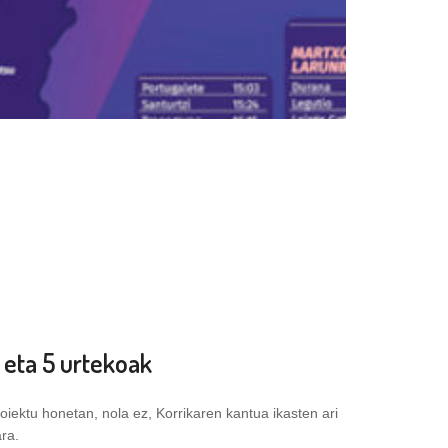
 eta 5 urtekoak
oiektu honetan, nola ez, Korrikaren kantua ikasten ari
ra.