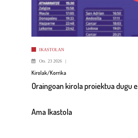
IKASTOLAN
Ots.
23 2026
Kirolak/Korrika
Oraingoan kirola proiektua dugu e
Ama Ikastola