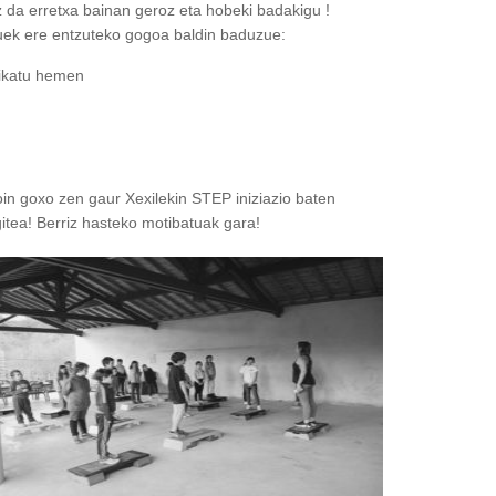
 da erretxa bainan geroz eta hobeki badakigu !
ek ere entzuteko gogoa baldin baduzue:
ikatu hemen
in goxo zen gaur Xexilekin STEP iniziazio baten
itea! Berriz hasteko motibatuak gara!